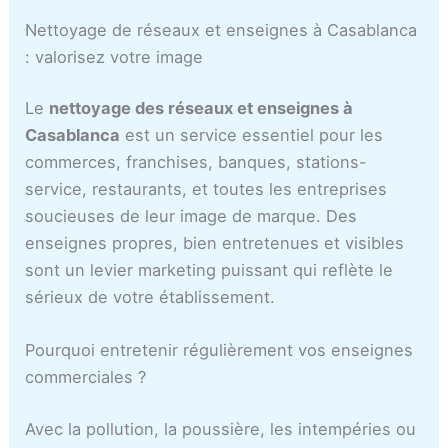
ل
i
e
r
e
Nettoyage de réseaux et enseignes à Casablanca
ب
s
l
i
c
: valorisez votre image
ي
t
à
e
a
ض
r
C
s
s
Le
nettoyage des réseaux et enseignes à
ا
a
a
C
a
Casablanca
est un service essentiel pour les
ء
t
s
a
b
commerces, franchises, banques, stations-
i
a
s
l
o
b
a
a
service, restaurants, et toutes les entreprises
n
l
b
n
soucieuses de leur image de marque. Des
s
a
l
c
enseignes propres, bien entretenues et visibles
C
n
a
a
sont un levier marketing puissant qui reflète le
a
c
n
m
sérieux de votre établissement.
s
a
c
a
a
a
r
Pourquoi entretenir régulièrement vos enseignes
b
o
commerciales ?
l
c
a
n
Avec la pollution, la poussière, les intempéries ou