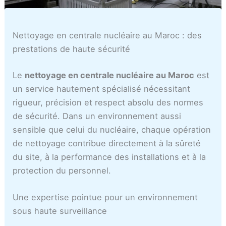
ل
i
e
r
e
ب
s
l
i
c
ي
t
à
e
a
Nettoyage en centrale nucléaire au Maroc : des
ض
r
C
s
s
prestations de haute sécurité
ا
a
a
C
a
ء
t
s
a
b
Le
nettoyage en centrale nucléaire au Maroc
est
i
a
s
l
un service hautement spécialisé nécessitant
o
b
a
a
rigueur, précision et respect absolu des normes
n
l
b
n
de sécurité. Dans un environnement aussi
s
a
l
c
sensible que celui du nucléaire, chaque opération
C
n
a
a
a
c
n
m
de nettoyage contribue directement à la sûreté
s
a
c
a
du site, à la performance des installations et à la
a
a
r
protection du personnel.
b
o
l
c
Une expertise pointue pour un environnement
a
sous haute surveillance
n