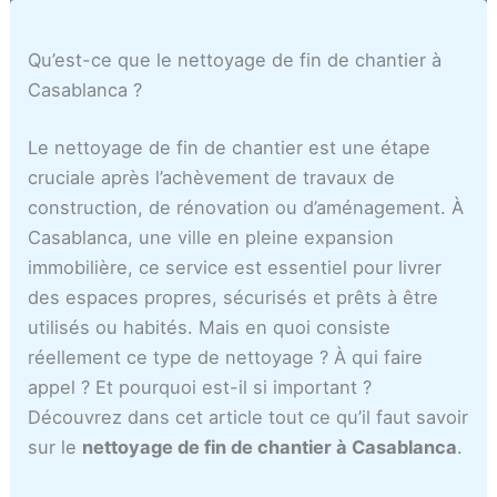
ل
i
e
r
e
ب
s
l
i
c
Qu’est-ce que le nettoyage de fin de chantier à
ي
t
à
e
a
Casablanca ?
ض
r
C
s
s
ا
a
a
C
a
Le nettoyage de fin de chantier est une étape
ء
t
s
a
b
cruciale après l’achèvement de travaux de
i
a
s
l
construction, de rénovation ou d’aménagement. À
o
b
a
a
n
l
b
n
Casablanca, une ville en pleine expansion
s
a
l
c
immobilière, ce service est essentiel pour livrer
C
n
a
a
des espaces propres, sécurisés et prêts à être
a
c
n
m
utilisés ou habités. Mais en quoi consiste
s
a
c
a
réellement ce type de nettoyage ? À qui faire
a
a
r
appel ? Et pourquoi est-il si important ?
b
o
Découvrez dans cet article tout ce qu’il faut savoir
l
c
sur le
nettoyage de fin de chantier à Casablanca
.
a
n