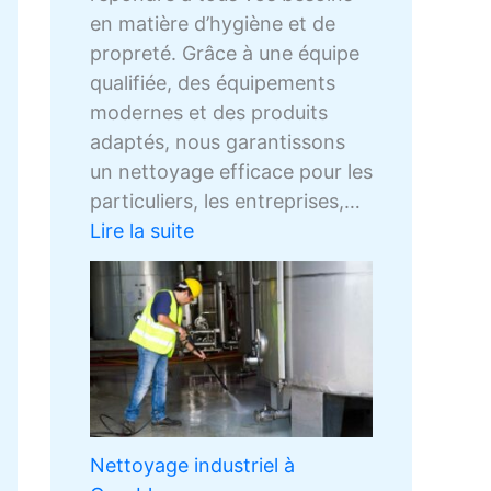
o
b
en matière d’hygiène et de
c
l
propreté. Grâce à une équipe
a
qualifiée, des équipements
n
modernes et des produits
c
adaptés, nous garantissons
a
un nettoyage efficace pour les
particuliers, les entreprises,…
Lire la suite
Nettoyage industriel à