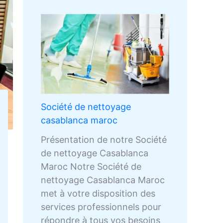
s
ر
a
i
r
t
ا
g
n
i
r
ل
e
i
e
i
ب
c
s
l
e
ي
a
t
à
s
ض
s
r
C
C
ا
a
a
a
a
ء
b
t
s
Société de nettoyage
s
l
i
a
casablanca maroc
a
a
o
b
Présentation de notre Société
b
n
n
l
de nettoyage Casablanca
l
c
s
a
Maroc Notre Société de
a
a
C
n
nettoyage Casablanca Maroc
n
m
a
c
met à votre disposition des
c
a
s
a
services professionnels pour
a
r
a
répondre à tous vos besoins