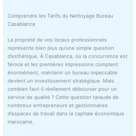
ل
i
e
r
e
ب
s
l
i
c
Comprendre les Tarifs du Nettoyage Bureau
ي
t
à
e
a
Casablanca
ض
r
C
s
s
ا
a
a
C
a
La propreté de vos locaux professionnels
ء
t
s
a
b
représente bien plus qu’une simple question
i
a
s
l
d’esthétique. À Casablanca, où la concurrence est
o
b
a
a
n
l
b
n
féroce et les premières impressions comptent
s
a
l
c
énormément, maintenir un bureau impeccable
C
n
a
a
devient un investissement stratégique. Mais
a
c
n
m
combien faut-il réellement débourser pour un
s
a
c
a
service de qualité ? Cette question taraude de
a
a
r
nombreux entrepreneurs et gestionnaires
b
o
d’espaces de travail dans la capitale économique
l
c
marocaine.
a
n