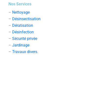
Nos Services
–
Nettoyage
–
Désinsectisation
–
Dératisation
–
Désinfection
–
Sécurité privée
–
Jardinage
–
Travaux divers
.
Nos engagements
– Réponse rapide à toutes vos demandes
– Devis clair et sans engagement
– Intervention patout au Maroc
– Service client disponible et à l’écoute.