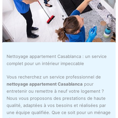
ل
i
e
r
e
ب
s
l
i
c
ي
t
à
e
a
ض
r
C
s
s
ا
a
a
C
a
ء
t
s
a
b
i
a
s
l
o
b
a
a
n
l
b
n
Nettoyage appartement Casablanca : un service
s
a
l
c
complet pour un intérieur impeccable
C
n
a
a
a
c
n
m
Vous recherchez un service professionnel de
s
a
c
a
nettoyage appartement Casablanca
pour
a
a
r
entretenir ou remettre à neuf votre logement ?
b
o
Nous vous proposons des prestations de haute
l
c
qualité, adaptées à vos besoins et réalisées par
a
n
une équipe qualifiée. Que ce soit pour un ménage